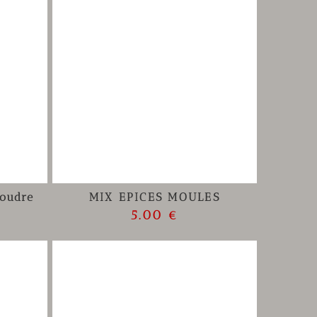
oudre
MIX EPICES MOULES
5.00 €