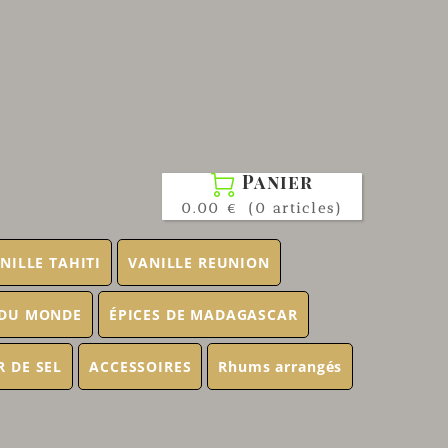
Panier

0.00 €
(0 articles)
NILLE TAHITI
VANILLE REUNION
 DU MONDE
ÉPICES DE MADAGASCAR
R DE SEL
ACCESSOIRES
Rhums arrangés