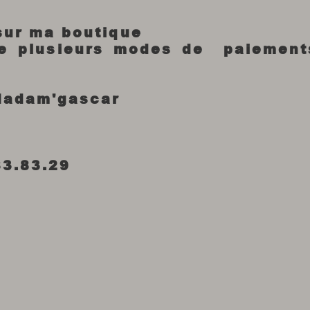
 sur ma boutique
re plusieurs modes de paiement
Madam'gascar
83.83.29