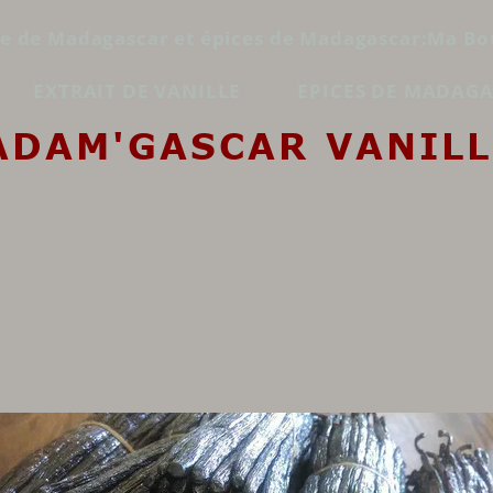
le de Madagascar et épices de Madagascar:Ma Bo
EXTRAIT DE VANILLE
EPICES DE MADAG
ADAM'GASCAR VANILL