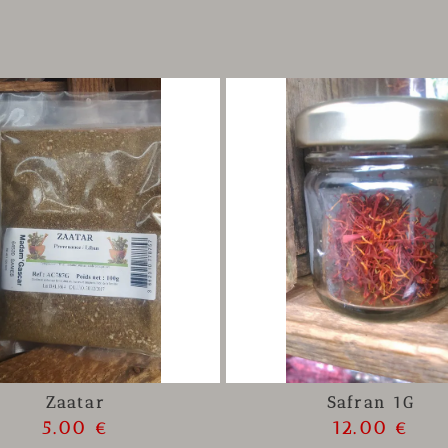
Zaatar
Safran 1G
5.00 €
12.00 €