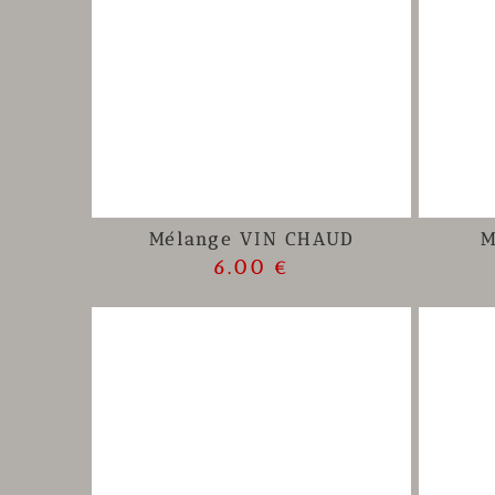
Mélange VIN CHAUD
M
6.00 €