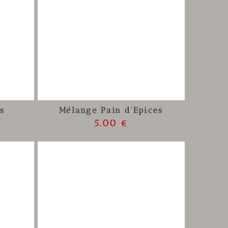
s
Mélange Pain d'Epices
5.00 €