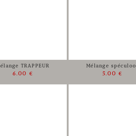
élange TRAPPEUR
Mélange spéculoo
6.00 €
5.00 €