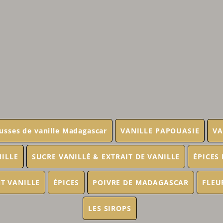
usses de vanille Madagascar
VANILLE PAPOUASIE
VA
NILLE
SUCRE VANILLÉ & EXTRAIT DE VANILLE
ÉPICES
T VANILLE
ÉPICES
POIVRE DE MADAGASCAR
FLEU
LES SIROPS