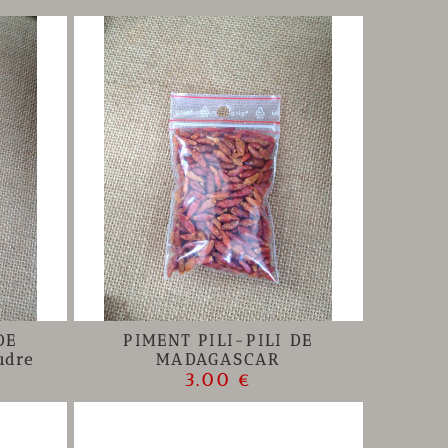
DE
PIMENT PILI-PILI DE
udre
MADAGASCAR
3.00 €