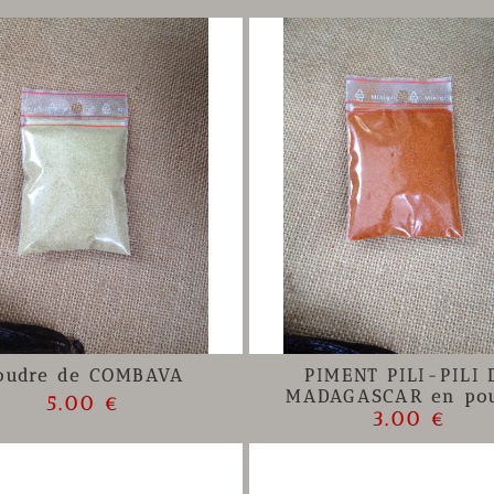
oudre de COMBAVA
PIMENT PILI-PILI 
MADAGASCAR en po
5.00 €
3.00 €