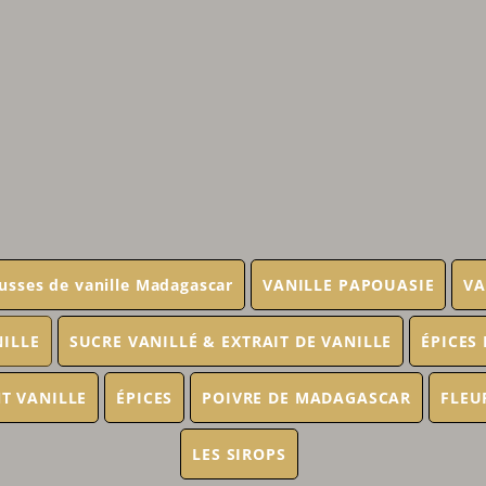
usses de vanille Madagascar
VANILLE PAPOUASIE
VA
NILLE
SUCRE VANILLÉ & EXTRAIT DE VANILLE
ÉPICES
T VANILLE
ÉPICES
POIVRE DE MADAGASCAR
FLEU
LES SIROPS