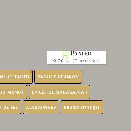
Panier

0.00 €
(0 articles)
NILLE TAHITI
VANILLE REUNION
 DU MONDE
ÉPICES DE MADAGASCAR
R DE SEL
ACCESSOIRES
Rhums arrangés