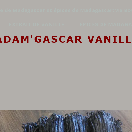
le de Madagascar et épices de Madagascar:Ma Bo
EXTRAIT DE VANILLE
EPICES DE MADAG
ADAM'GASCAR VANILL