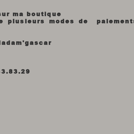
 sur ma boutique
re plusieurs modes de paiement
Madam'gascar
83.83.29