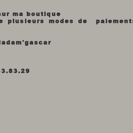
 sur ma boutique
re plusieurs modes de paiement
Madam'gascar
83.83.29