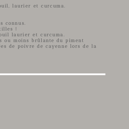
uil, laurier et curcuma.
us connus.
illes !
ouil laurier
et
curcuma
.
us ou moins brûlante du
piment
cées de poivre de cayenne lors de la