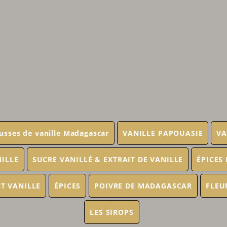
usses de vanille Madagascar
VANILLE PAPOUASIE
VA
NILLE
SUCRE VANILLÉ & EXTRAIT DE VANILLE
ÉPICES
T VANILLE
ÉPICES
POIVRE DE MADAGASCAR
FLEU
LES SIROPS