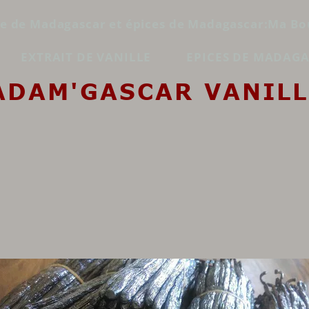
le de Madagascar et épices de Madagascar:Ma Bo
EXTRAIT DE VANILLE
EPICES DE MADAG
ADAM'GASCAR VANILL