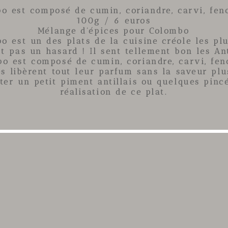
 est composé de cumin, coriandre, carvi, feno
100g / 6 euros
Mélange d
'épices pour Colombo
bo
est un des plats de la cuisine créole les pl
st pas un hasard ! Il sent tellement bon les Ant
bo
est composé de
cumin
,
coriandre
,
carvi
,
fen
es
libèrent tout leur parfum sans la saveur pl
uter un petit piment antillais ou quelques pin
réalisation de ce plat.