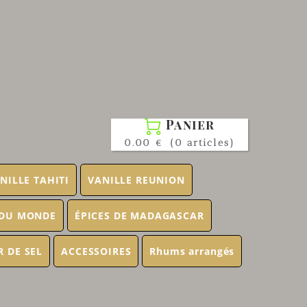
Panier

0.00 €
(0 articles)
NILLE TAHITI
VANILLE REUNION
 DU MONDE
ÉPICES DE MADAGASCAR
R DE SEL
ACCESSOIRES
Rhums arrangés