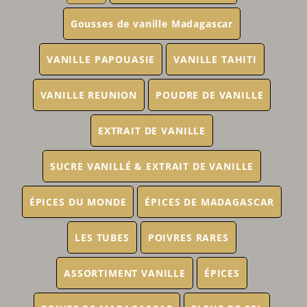
Gousses de vanille Madagascar
VANILLE PAPOUASIE
VANILLE TAHITI
VANILLE REUNION
POUDRE DE VANILLE
EXTRAIT DE VANILLE
SUCRE VANILLÉ & EXTRAIT DE VANILLE
ÉPICES DU MONDE
ÉPICES DE MADAGASCAR
LES TUBES
POIVRES RARES
ASSORTIMENT VANILLE
ÉPICES