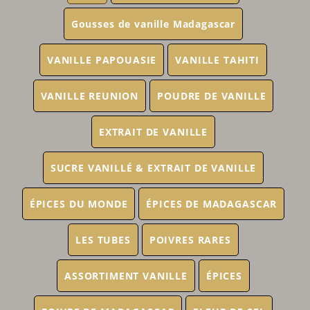
Gousses de vanille Madagascar
VANILLE PAPOUASIE
VANILLE TAHITI
VANILLE REUNION
POUDRE DE VANILLE
EXTRAIT DE VANILLE
SUCRE VANILLÉ & EXTRAIT DE VANILLE
ÉPICES DU MONDE
ÉPICES DE MADAGASCAR
LES TUBES
POIVRES RARES
ASSORTIMENT VANILLE
ÉPICES