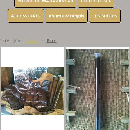
POIVRE DE MADAGASCAR
FLEUR DE SEL
ACCESSOIRES
Rhums arrangés
LES SIROPS
Trier par :
Nom
-
Prix