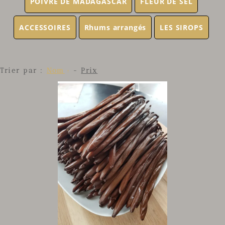
POIVRE DE MADAGASCAR
FLEUR DE SEL
ACCESSOIRES
Rhums arrangés
LES SIROPS
Trier par :
Nom
-
Prix