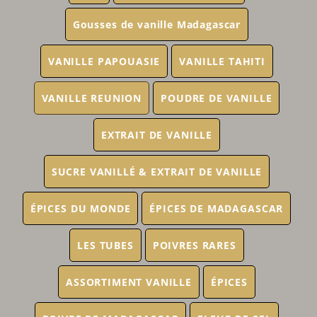
Gousses de vanille Madagascar
VANILLE PAPOUASIE
VANILLE TAHITI
VANILLE REUNION
POUDRE DE VANILLE
EXTRAIT DE VANILLE
SUCRE VANILLÉ & EXTRAIT DE VANILLE
ÉPICES DU MONDE
ÉPICES DE MADAGASCAR
LES TUBES
POIVRES RARES
ASSORTIMENT VANILLE
ÉPICES