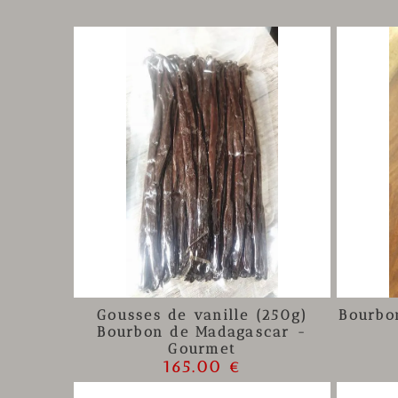
Gousses de vanille (250g)
Bourbo
Bourbon de Madagascar -
Gourmet
165.00 €