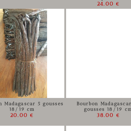
24.00 €
n Madagascar 5 gousses
Bourbon Madagasca
18/19 cm
gousses 18/19 c
20.00 €
38.00 €