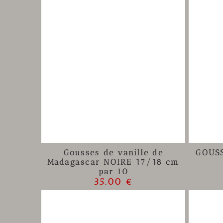
Gousses de vanille de
GOUSS
Madagascar NOIRE 17/18 cm
par 10
35.00 €