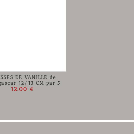
SSES DE VANILLE de
ascar 12/13 CM par 5
12.00 €