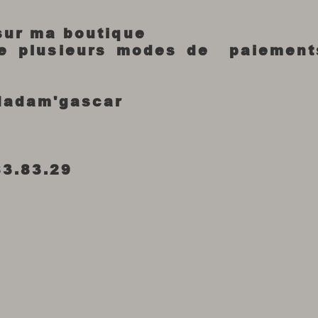
 sur ma boutique
re plusieurs modes de paiement
Madam'gascar
83.83.29