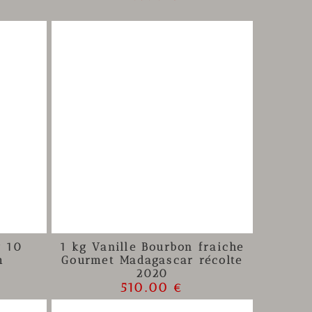
r 10
1 kg Vanille Bourbon fraiche
m
Gourmet Madagascar récolte
2020
510.00 €