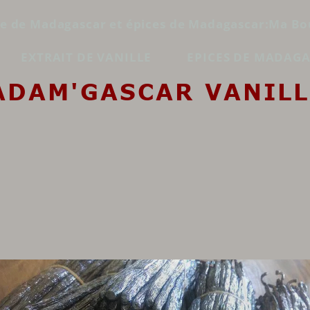
le de Madagascar et épices de Madagascar:Ma Bo
EXTRAIT DE VANILLE
EPICES DE MADAG
ADAM'GASCAR VANILL