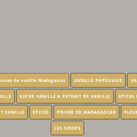
usses de vanille Madagascar
VANILLE PAPOUASIE
VA
NILLE
SUCRE VANILLÉ & EXTRAIT DE VANILLE
ÉPICES
T VANILLE
ÉPICES
POIVRE DE MADAGASCAR
FLEU
LES SIROPS