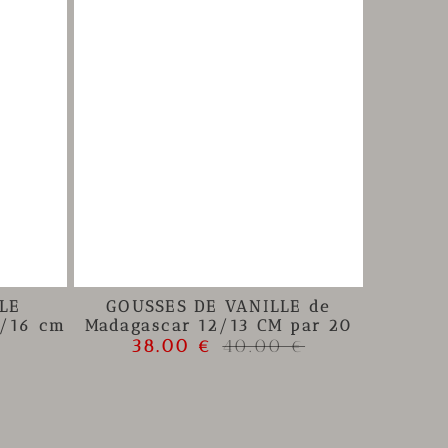
LE
GOUSSES DE VANILLE de
/16 cm
Madagascar 12/13 CM par 20
38.00 €
40.00 €