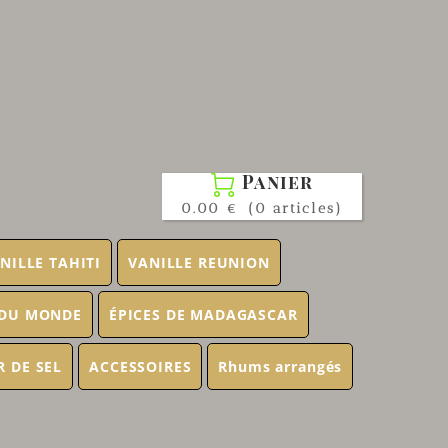
Panier

0.00 €
(0 articles)
NILLE TAHITI
VANILLE REUNION
 DU MONDE
ÉPICES DE MADAGASCAR
R DE SEL
ACCESSOIRES
Rhums arrangés