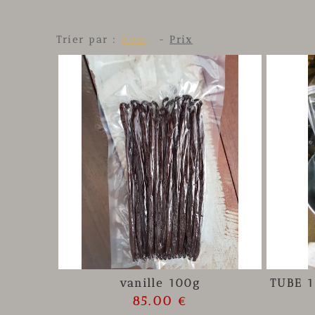
Trier par :
Nom
-
Prix
vanille 100g
TUBE 
85.00 €