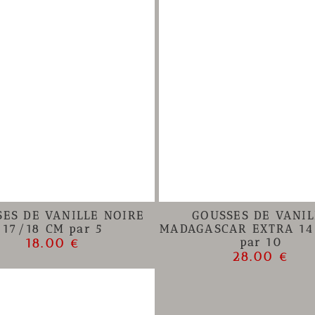
ES DE VANILLE NOIRE
GOUSSES DE VANIL
17/18 CM par 5
MADAGASCAR EXTRA 14
18.00 €
par 10
28.00 €