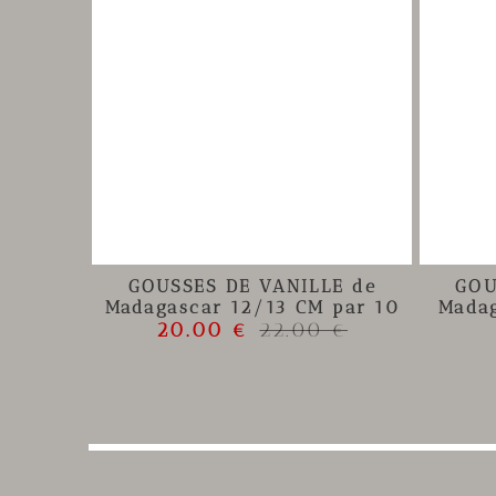
GOUSSES DE VANILLE de
GOU
Madagascar 12/13 CM par 10
Madag
20.00 €
22.00 €