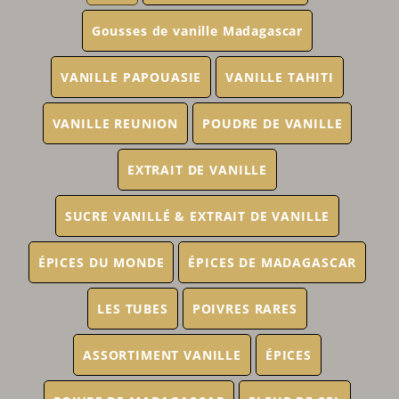
Gousses de vanille Madagascar
VANILLE PAPOUASIE
VANILLE TAHITI
VANILLE REUNION
POUDRE DE VANILLE
EXTRAIT DE VANILLE
SUCRE VANILLÉ & EXTRAIT DE VANILLE
ÉPICES DU MONDE
ÉPICES DE MADAGASCAR
LES TUBES
POIVRES RARES
ASSORTIMENT VANILLE
ÉPICES