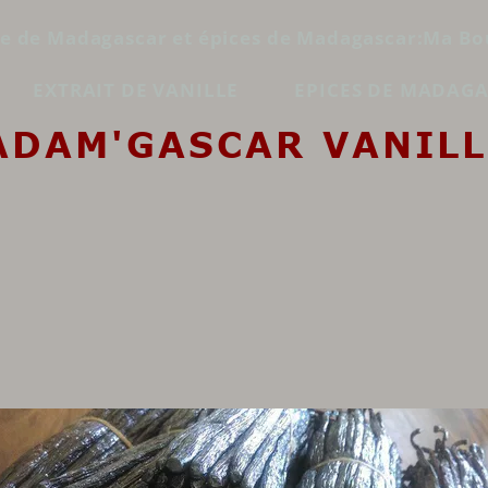
le de Madagascar et épices de Madagascar:Ma Bo
EXTRAIT DE VANILLE
EPICES DE MADAG
ADAM'GASCAR VANILL