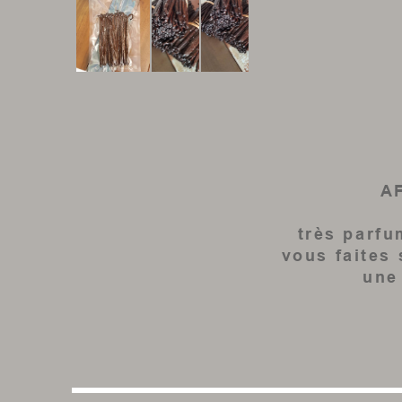
A
très parfu
vous faites 
une