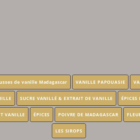
usses de vanille Madagascar
VANILLE PAPOUASIE
VA
NILLE
SUCRE VANILLÉ & EXTRAIT DE VANILLE
ÉPICES
T VANILLE
ÉPICES
POIVRE DE MADAGASCAR
FLEU
LES SIROPS