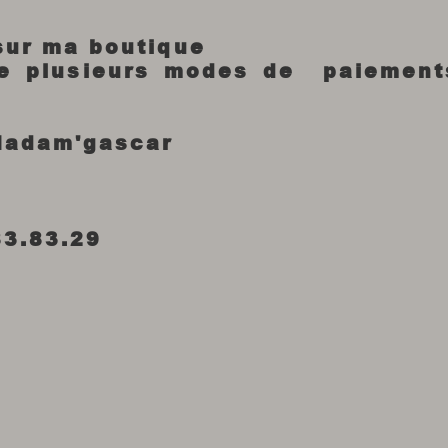
 sur ma boutique
re plusieurs modes de paiement
Madam'gascar
83.83.29