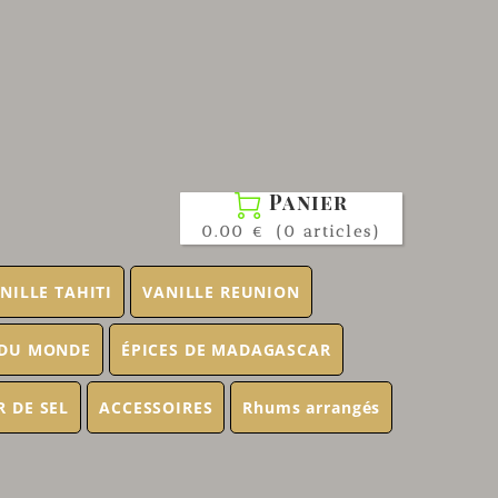
Panier

0.00 €
(0 articles)
NILLE TAHITI
VANILLE REUNION
 DU MONDE
ÉPICES DE MADAGASCAR
R DE SEL
ACCESSOIRES
Rhums arrangés