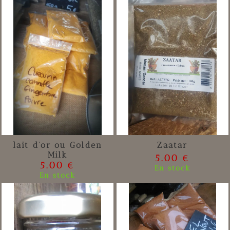
lait d'or ou Golden
Zaatar
Milk
5.00 €
5.00 €
En stock
En stock