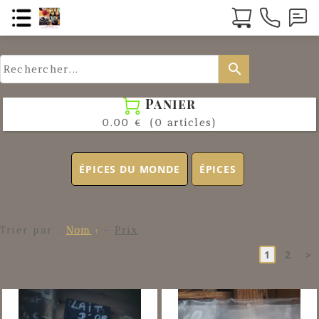
search
Panier

0.00 €
(0 articles)
ÉPICES DU MONDE
ÉPICES
Trier par :
Nom
-
Prix
1
2
>