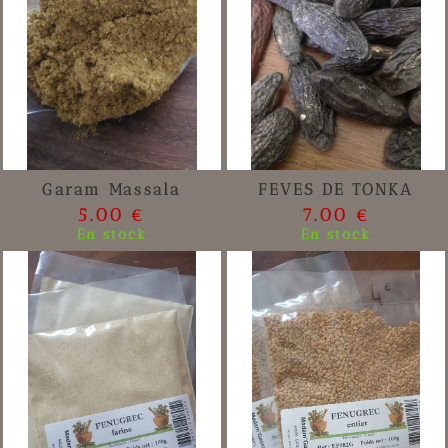
Garam Massala
FEVES DE TONKA
5.00 €
7.00 €
En stock
En stock