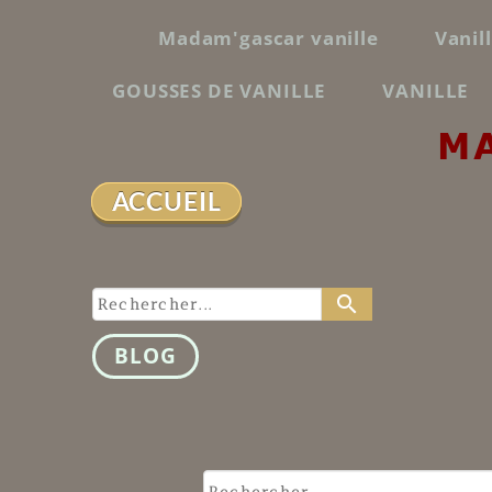
Madam'gascar vanille
Vanil
GOUSSES DE VANILLE
VANILLE
M
ACCUEIL
search
BLOG