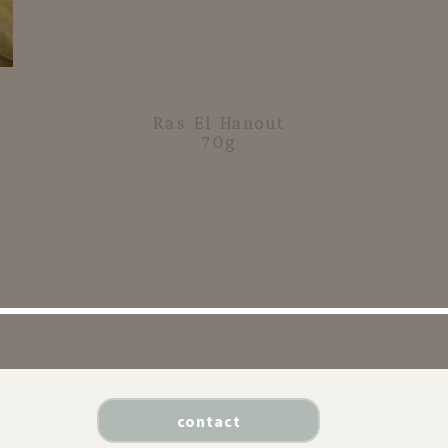
Ras El Hanout
70g
contact