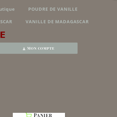
utique
POUDRE DE VANILLE
ASCAR
VANILLE DE MADAGASCAR
E
Mon compte
person
Panier
