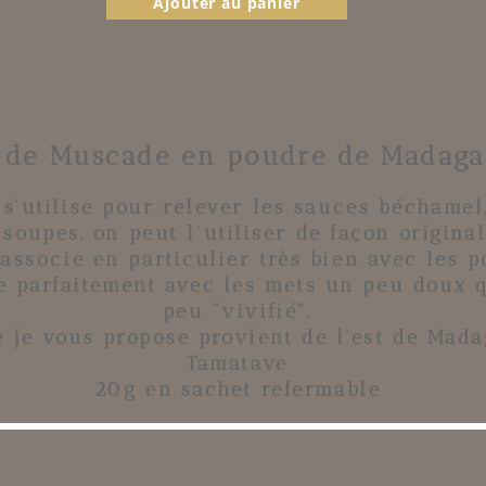
Ajouter au panier
 de Muscade en poudre de Madaga
'utilise pour relever les sauces béchamel,
 soupes, on peut l'utiliser de façon original
'associe en particulier très bien avec les p
ie parfaitement avec les mets un peu doux q
peu "vivifié".
je vous propose provient de l'est de Mada
Tamatave
20g en sachet refermable