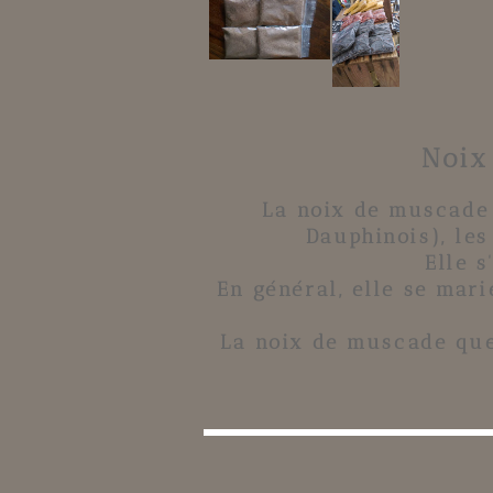
Noix
La noix de muscade s
Dauphinois), les
Elle s
En général, elle se mar
La noix de muscade que 