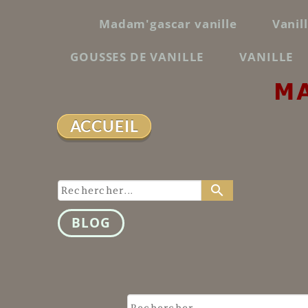
Madam'gascar vanille
Vanil
GOUSSES DE VANILLE
VANILLE
M
ACCUEIL
search
BLOG