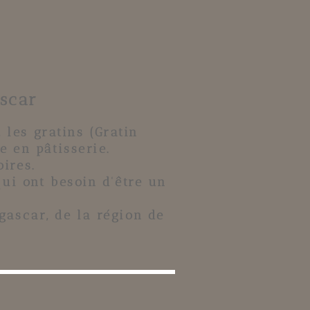
scar
 les gratins (Gratin
e en pâtisserie.
oires.
ui ont besoin d'être un
gascar, de la région de