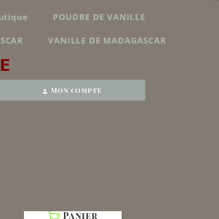
utique
POUDRE DE VANILLE
ASCAR
VANILLE DE MADAGASCAR
E
Mon compte
person
Panier
