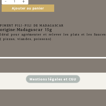
-
+
Ajouter au panier
PIMENT PILI-PILI DE MADAGASCAR
origine:
Madagascar 15g
Idéal pour agrémenter et relever les plats et les Sauces
( pizzas, viandes, poissons)
.
Mentions légales et CGU