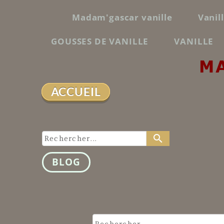
Madam'gascar vanille
Vanil
GOUSSES DE VANILLE
VANILLE
M
ACCUEIL
search
BLOG