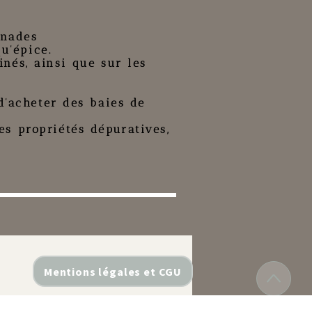
inades
u'épice.
inés, ainsi que sur les
d'acheter des baies de
es propriétés dépuratives,
Mentions légales et CGU