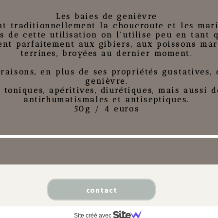
Les baies de genièvre
nt traditionnellement la choucroute et les mar
 de cette utilisation on l'utilise peu en tant q
ent parfaitement aux gibiers, aux poissons mar
terrines, broyées au dernier moment.
raisons, en plus de ses propriétés gustatives, 
genièvre.
 toniques, apéritives, diurétiques, mais aussi d
antirhumatismales et antiseptiques.
50g / 4 euros
contact
Site créé avec