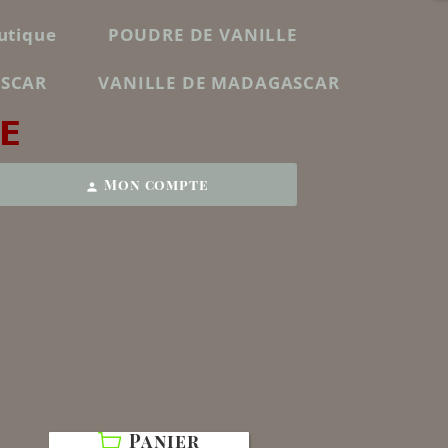
utique
POUDRE DE VANILLE
ASCAR
VANILLE DE MADAGASCAR
E
Mon compte
person
Panier
