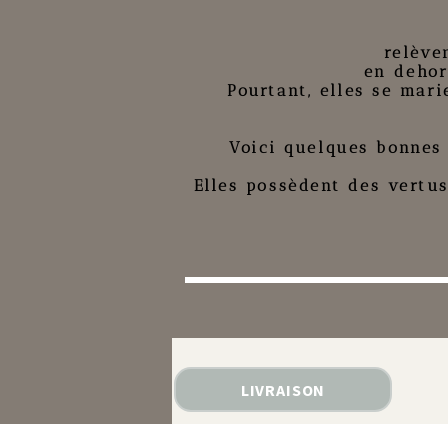
relève
en dehors
Pourtant, elles se mari
Voici quelques bonnes 
Elles possèdent des vertus
LIVRAISON