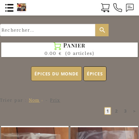
search
Panier

0.00 €
(0 articles)
ÉPICES DU MONDE
ÉPICES
Trier par :
Nom
-
Prix
1
2
3
>