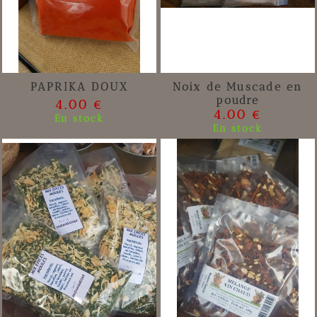
PAPRIKA DOUX
Noix de Muscade en
poudre
4.00 €
4.00 €
En stock
En stock