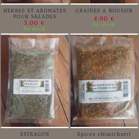
HERBES ET AROMATES
GRAINES A ROUSSIR
POUR SALADES
4.00 €
5.00 €
En stock
En stock
ESTRAGON
Epices chimichurri