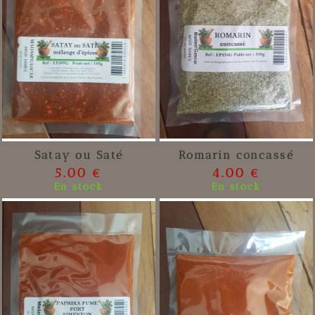
Satay ou Saté
Romarin concassé
5.00 €
4.00 €
En stock
En stock