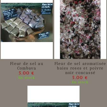
Fleur de sel au
Fleur de sel aromatisée
Combava
baies roses et poivre
5.00 €
noir concassé
5.00 €
En stock
En stock