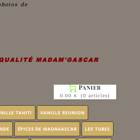
photos de
 QUALITÉ MADAM'GASCAR
Panier

0.00 €
(0 articles)
NILLE TAHITI
VANILLE REUNION
ONDE
ÉPICES DE MADAGASCAR
LES TUBES