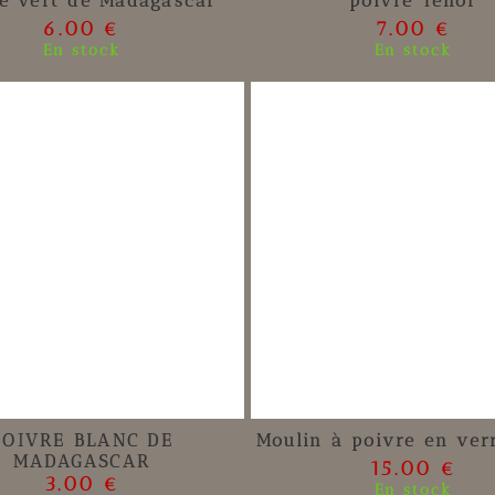
re vert de Madagascar
poivre Ténor
6.00 €
7.00 €
En stock
En stock
POIVRE BLANC DE
Moulin à poivre en ver
MADAGASCAR
15.00 €
3.00 €
En stock