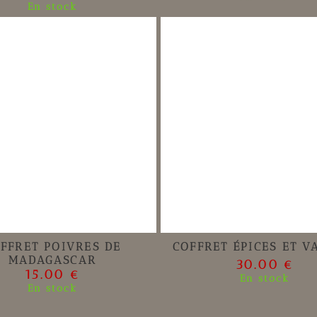
En stock
FFRET POIVRES DE
COFFRET ÉPICES ET V
MADAGASCAR
30.00 €
15.00 €
En stock
En stock