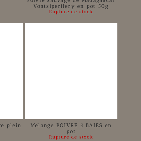
Poivre sauvage de Madagascar
Voatsiperifery en pot 50g
Rupture de stock
re plein
Mélange POIVRE 5 BAIES en
pot
Rupture de stock