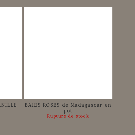
ANILLE
BAIES ROSES de Madagascar en
pot
Rupture de stock