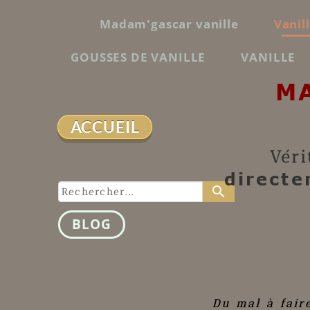
Madam'gascar vanille
Vanil
GOUSSES DE VANILLE
VANILLE
M
ACCUEIL
Véri
directe
search
BLOG
Du mal à fair