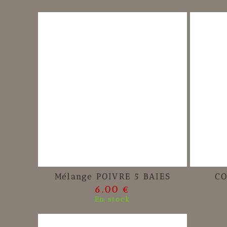
Mélange POIVRE 5 BAIES
CO
6.00 €
En stock