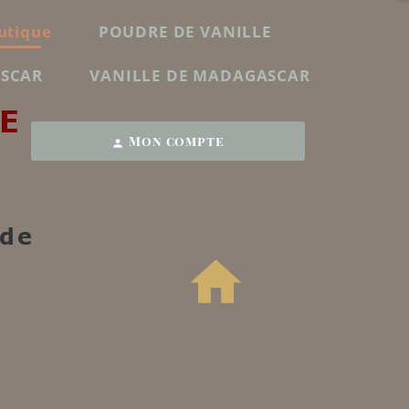
utique
POUDRE DE VANILLE
ASCAR
VANILLE DE MADAGASCAR
E
Mon compte
person
 de
home