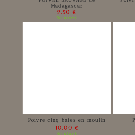
POIVRE SAUVAGE de
Poiv
Madagascar
9.50 €
En stock
Poivre cinq baies en moulin
10.00 €
En stock