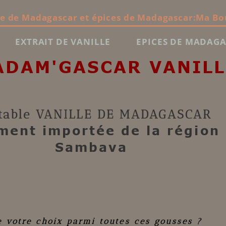
le de Madagascar et épices de Madagascar:Ma Bo
EXTRAIT DE VANILLE
EPICES DE MADAG
ADAM'GASCAR VANILL
table
VANILLE DE MADAGASCAR
ment importée de la région
Sambava
e votre choix parmi toutes ces gousses ?