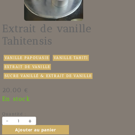
Extrait de vanille
Tahitensis
VANILLE PAPOUASIE
VANILLE TAHITI
EXTRAIT DE VANILLE
SUCRE VANILLÉ & EXTRAIT DE VANILLE
20.00 €
En stock
Quantité :
-
+
Ajouter au panier