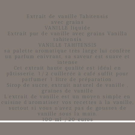
Extrait de vanille Tahitensis
avec grains
VANILLE liquide
Extrait pur de vanille avec grains Vanilla
tahitensis
VANILLE TAHITENSIS
sa palette aromatique très large lui confère
un parfum enivrant, sa saveur est suave et
intense
Cet extrait haute qualité est idéal en
pâtisserie. 1/2 cuillerée à café suffit pour
parfumer 1 litre de préparation.
Sirop de sucre, extrait naturel de vanille ,
graines de vanille
L'extrait de vanille est un moyen simple en
cuisine d'aromatiser vos recettes à la vanille,
surtout si vous n'avez pas de gousses de
vanille sous la main.
100 ml /20 euros