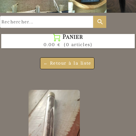
search
Panier

0.00 €
(0 articles)
← Retour à la liste