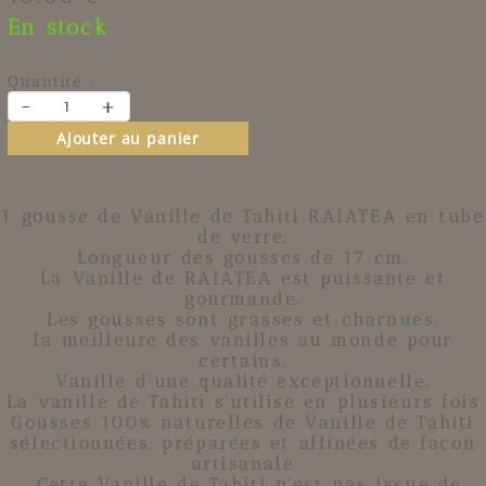
En stock
Quantité :
-
+
Ajouter au panier
1 gousse de Vanille de Tahiti RAIATEA en tube
de verre.
Longueur des gousses de 17 cm.
La Vanille de RAIATEA est puissante et
gourmande.
Les gousses sont grasses et charnues.
la meilleure des vanilles au monde pour
certains.
Vanille d'une qualité exceptionnelle.
La vanille de Tahiti s'utilise en plusieurs fois
Gousses 100% naturelles de Vanille de Tahiti
sélectionnées, préparées et affinées de façon
artisanale
. Cette Vanille de Tahiti n'est pas issue de