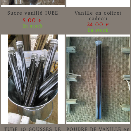
Sucre vanillé TUBE
Vanille en coffret
cadeau
5.00 €
24.00 €
En stock
En stock
TUBE 10 GOUSSES DE
POUDRE DE VANILLE en