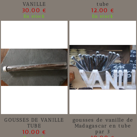
VANILLE
tube
30.00 €
12.00 €
En stock
En stock
GOUSSES DE VANILLE
gousses de vanille de
TUBE
Madagascar en tube
10.00 €
par 3