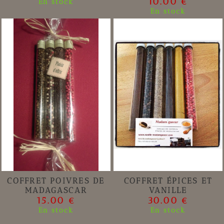
10.00 €
En stock
En stock
COFFRET POIVRES DE
COFFRET ÉPICES ET
MADAGASCAR
VANILLE
15.00 €
30.00 €
En stock
En stock