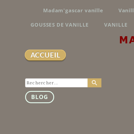
Madam'gascar vanille
Vanil
GOUSSES DE VANILLE
VANILLE
M
ACCUEIL
search
BLOG