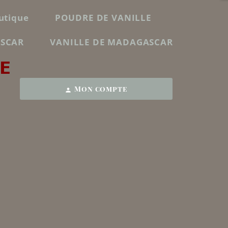
utique
POUDRE DE VANILLE
ASCAR
VANILLE DE MADAGASCAR
E
Mon compte
person