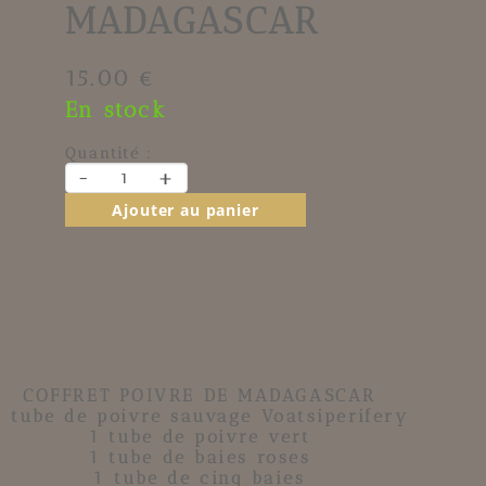
MADAGASCAR
15.00 €
En stock
Quantité :
-
+
Ajouter au panier
COFFRET POIVRE DE MADAGASCAR
1 tube de
poivre sauvage Voatsiperifery
1 tube de
poivre vert
1 tube de
baies roses
1 tube de
cinq baies