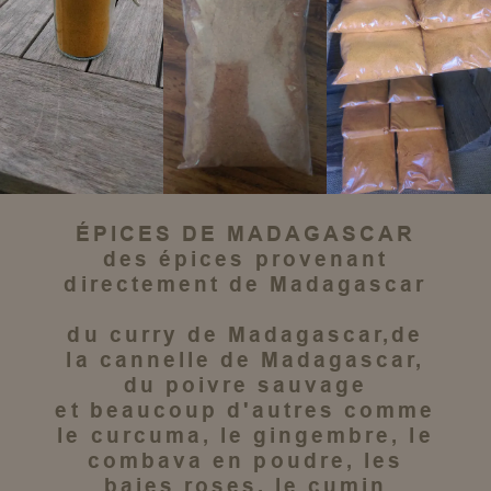
ÉPICES DE MADAGASCAR
des épices
provenant
directement de
Madagascar
du
curry de Madagascar
,de
la
cannelle de Madagascar
,
du
poivre sauvage
et beaucoup d'autres comme
le
curcuma
, le
gingembre
, le
combava en poudre
, les
baies roses
, le
cumin