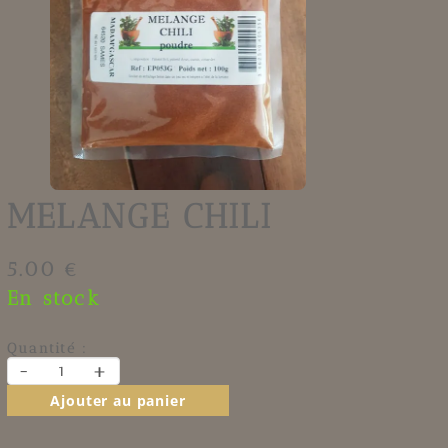
MELANGE CHILI
5.00 €
En stock
Quantité :
-
+
Ajouter au panier