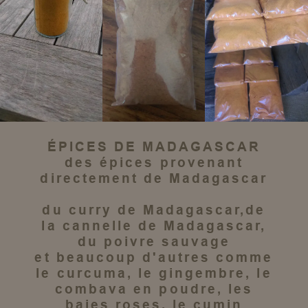
ÉPICES DE MADAGASCAR
des épices
provenant
directement de
Madagascar
du
curry de Madagascar
,de
la
cannelle de Madagascar
,
du
poivre sauvage
et beaucoup d'autres comme
le
curcuma
, le
gingembre
, le
combava en poudre
, les
baies roses
, le
cumin