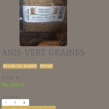
ANIS VERT GRAINES
ÉPICES DU MONDE
ÉPICES
4.00 €
En stock
Quantité :
-
+