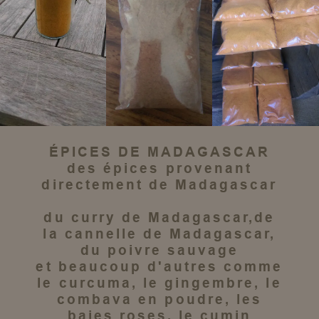
ÉPICES DE MADAGASCAR
des épices
provenant
directement de
Madagascar
du
curry de Madagascar
,de
la
cannelle de Madagascar
,
du
poivre sauvage
et beaucoup d'autres comme
le
curcuma
, le
gingembre
, le
combava en poudre
, les
baies roses
, le
cumin