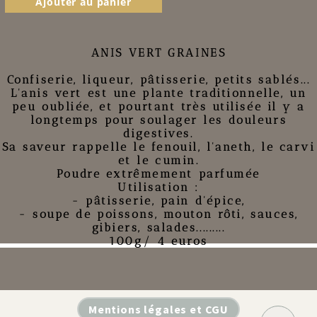
Ajouter au panier
ANIS VERT GRAINES
Confiserie, liqueur, pâtisserie, petits sablés...
L'anis vert est une plante traditionnelle, un
peu oubliée, et pourtant très utilisée il y a
longtemps pour soulager les douleurs
digestives.
Sa saveur rappelle le fenouil, l'aneth, le carvi
et le cumin.
Poudre extrêmement parfumée
Utilisation :
- pâtisserie, pain d'épice,
- soupe de poissons, mouton rôti, sauces,
gibiers, salades.........
100g/ 4 euros
Mentions légales et CGU