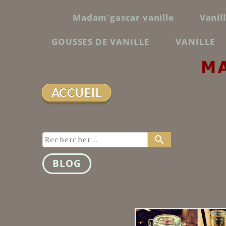
Madam'gascar vanille
Vanil
GOUSSES DE VANILLE
VANILLE
M
ACCUEIL
search
BLOG