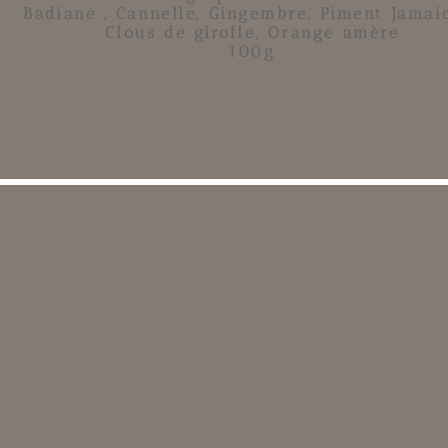
Badiane , Cannelle, Gingembre, Piment Jamai
Clous de girofle, Orange amère
100g