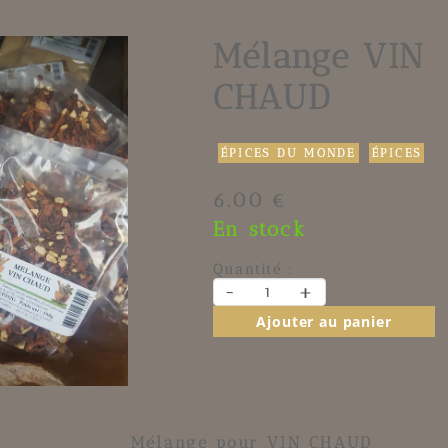
Mélange VIN
CHAUD
ÉPICES DU MONDE
ÉPICES
6.00 €
En stock
Quantité :
-
+
Ajouter au panier
Mélange pour VIN CHAUD