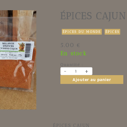
ÉPICES CAJUN
ÉPICES DU MONDE
ÉPICES
5.00 €
En stock
Quantité :
-
+
Ajouter au panier
ÉPICES CAJUN