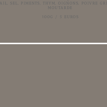
AIL, SEL, PIMENTS, THYM, OIGNONS, POIVRE GR
MOUTARDE
100G / 5 EUROS