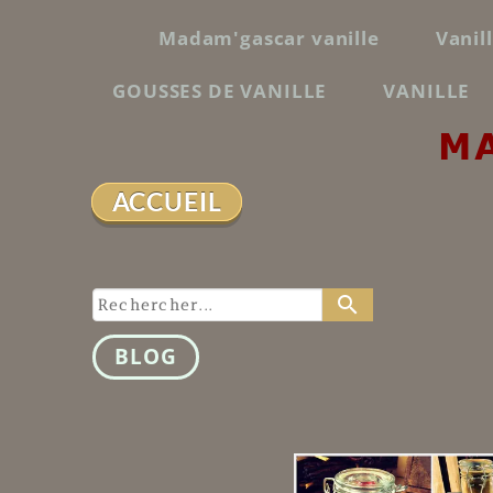
Madam'gascar vanille
Vanil
GOUSSES DE VANILLE
VANILLE
M
ACCUEIL
search
BLOG