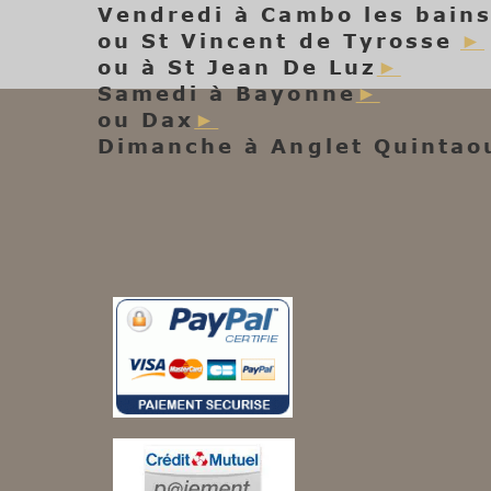
Vendredi à
Cambo les bain
►
ou
St Vincent de Tyrosse
►
ou à
St Jean De Luz
►
Samedi à
Bayonne
►
ou
Dax
Dimanche à
Anglet Quintao