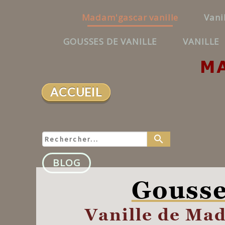
Madam'gascar vanille
Vani
GOUSSES DE VANILLE
VANILLE
M
ACCUEIL
search
BLOG
Gousses
Vanille de Ma