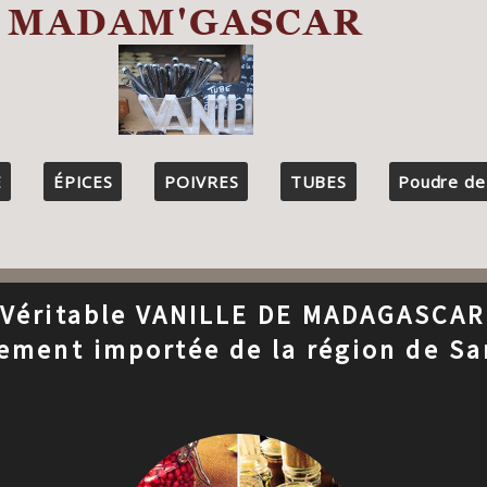
MADAM'GASCAR
E
ÉPICES
POIVRES
TUBES
Poudre de v
Véritable VANILLE DE MADAGASCAR
tement importée de la région de S