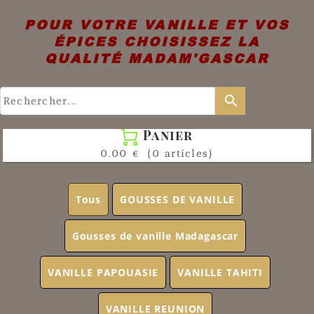
POUR VOTRE VANILLE ET VOS
ÉPICES CHOISISSEZ LA
QUALITÉ MADAM'GASCAR
search
Panier

0.00 €
(0 articles)
Tous
GOUSSES DE VANILLE
Gousses de vanille Madagascar
VANILLE PAPOUASIE
VANILLE TAHITI
VANILLE REUNION