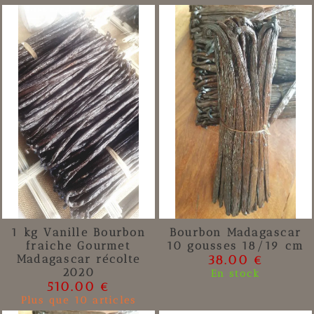
1 kg Vanille Bourbon
Bourbon Madagascar
fraiche Gourmet
10 gousses 18/19 cm
Madagascar récolte
38.00 €
2020
En stock
510.00 €
Plus que 10 articles