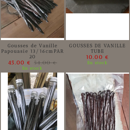
Gousses de Vanille
GOUSSES DE VANILLE
Papouasie 13/16cmPAR
TUBE
20
10.00 €
45.00 €
54.00 €
En stock
En stock