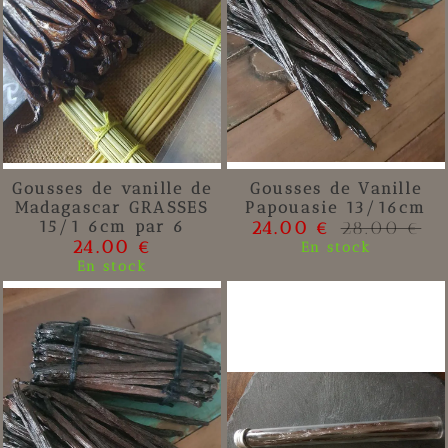
Gousses de vanille de
Gousses de Vanille
Madagascar GRASSES
Papouasie 13/16cm
15/1 6cm par 6
24.00 €
28.00 €
24.00 €
En stock
En stock