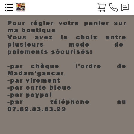
Pour régler votre panier sur
ma boutique
Vous avez le choix entre
plusieurs mode de
paiements sécurisés:
-par chèque l'ordre de
Madam'gascar
-par virement
-par carte bleue
-par paypal
-par téléphone au
07.82.83.83.29