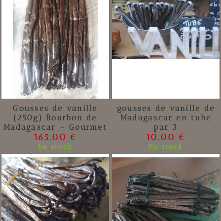
Gousses de vanille
gousses de vanille de
(250g) Bourbon de
Madagascar en tube
Madagascar - Gourmet
par 3
165.00 €
10.00 €
En stock
En stock