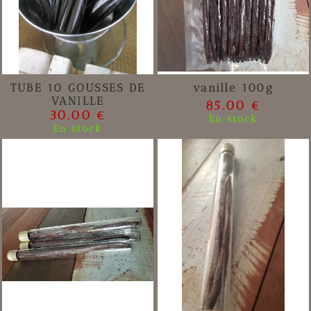
TUBE 10 GOUSSES DE
vanille 100g
VANILLE
85.00 €
30.00 €
En stock
En stock