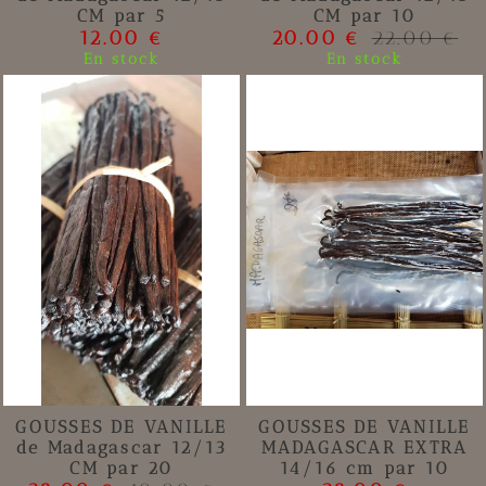
CM par 5
CM par 10
12.00 €
20.00 €
22.00 €
En stock
En stock
GOUSSES DE VANILLE
GOUSSES DE VANILLE
de Madagascar 12/13
MADAGASCAR EXTRA
CM par 20
14/16 cm par 10