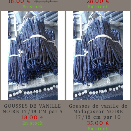
38.00 €
40.00 €
28.00 €
En stock
En stock
GOUSSES DE VANILLE
Gousses de vanille de
NOIRE 17/18 CM par 5
Madagascar NOIRE
18.00 €
17/18 cm par 10
35.00 €
En stock
En stock