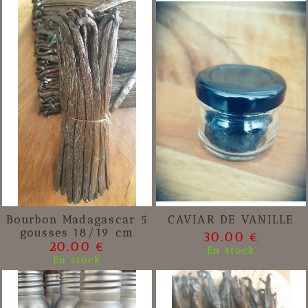
Bourbon Madagascar 5
CAVIAR DE VANILLE
gousses 18/19 cm
30.00 €
20.00 €
En stock
En stock