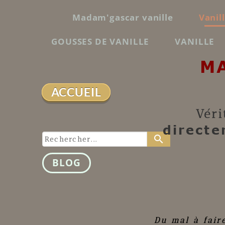
Madam'gascar vanille
Vanil
GOUSSES DE VANILLE
VANILLE
M
ACCUEIL
Véri
directe
search
BLOG
Du mal à fair