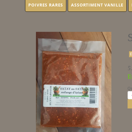
POIVRES RARES
ASSORTIMENT VANILLE
5
E
Q