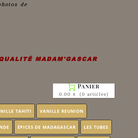
photos de
 QUALITÉ MADAM'GASCAR
Panier

0.00 €
(0 articles)
NILLE TAHITI
VANILLE REUNION
ONDE
ÉPICES DE MADAGASCAR
LES TUBES