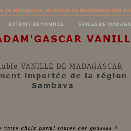
le de Madagascar et épices de Madagascar:Ma Bo
EXTRAIT DE VANILLE
EPICES DE MADAG
ADAM'GASCAR VANILL
table
VANILLE DE MADAGASCAR
ment importée de la région
Sambava
e votre choix parmi toutes ces gousses ?