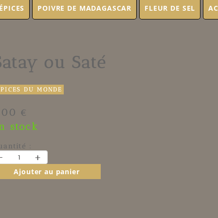
ÉPICES
POIVRE DE MADAGASCAR
FLEUR DE SEL
AC
Satay ou Saté
ÉPICES DU MONDE
.00 €
n stock
uantité :
-
+
Ajouter au panier