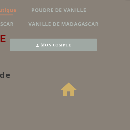
utique
POUDRE DE VANILLE
ASCAR
VANILLE DE MADAGASCAR
E
Mon compte
person
 de
home