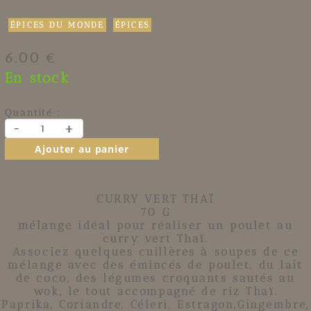
ÉPICES DU MONDE
ÉPICES
6.00 €
En stock
Quantité :
-
+
Ajouter au panier
CURRY VERT THAÏ
70 G
mélange idéal pour réaliser un poulet au
curry vert Thaï.
Associez quelques cuillères à soupes de ce
mélange avec des émincés de poulet, du lait
de coco, des légumes croquants sautés au
wok, le tout accompagné de riz Thaï.
Paprika, Coriandre, Céleri, Estragon,Gingembre,