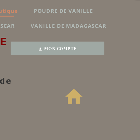
utique
POUDRE DE VANILLE
ASCAR
VANILLE DE MADAGASCAR
E
Mon compte
person
 de
home