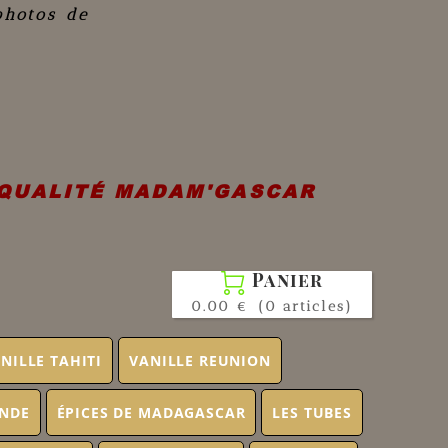
photos de
 QUALITÉ MADAM'GASCAR
Panier

0.00 €
(0 articles)
NILLE TAHITI
VANILLE REUNION
ONDE
ÉPICES DE MADAGASCAR
LES TUBES