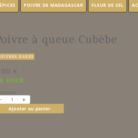
ÉPICES
POIVRE DE MADAGASCAR
FLEUR DE SEL
AC
Poivre à queue Cubèbe
POIVRES RARES
.00 €
n stock
uantité :
-
+
Ajouter au panier