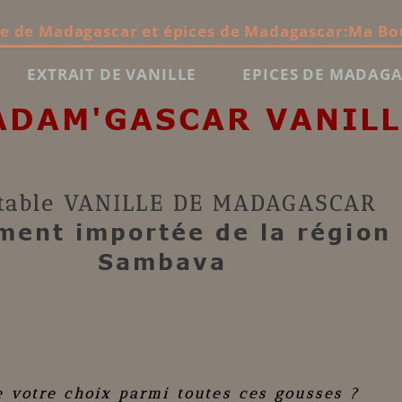
le de Madagascar et épices de Madagascar:Ma Bo
EXTRAIT DE VANILLE
EPICES DE MADAG
ADAM'GASCAR VANILL
table
VANILLE DE MADAGASCAR
ment importée de la région
Sambava
e votre choix parmi toutes ces gousses ?