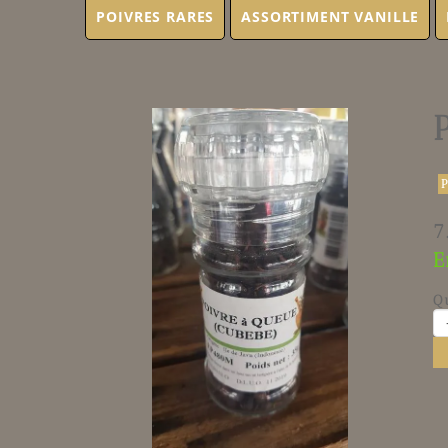
POIVRES RARES
ASSORTIMENT VANILLE
7
E
Q