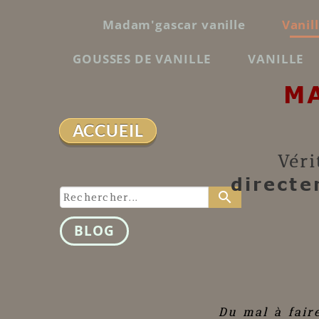
Madam'gascar vanille
Vanil
GOUSSES DE VANILLE
VANILLE
M
ACCUEIL
Véri
directe
search
BLOG
Du mal à fair