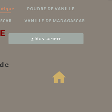
utique
POUDRE DE VANILLE
ASCAR
VANILLE DE MADAGASCAR
E
Mon compte
person
 de
home