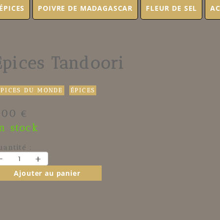
ÉPICES
POIVRE DE MADAGASCAR
FLEUR DE SEL
AC
Epices Tandoori
ÉPICES DU MONDE
ÉPICES
.00 €
n stock
uantité :
-
+
Ajouter au panier