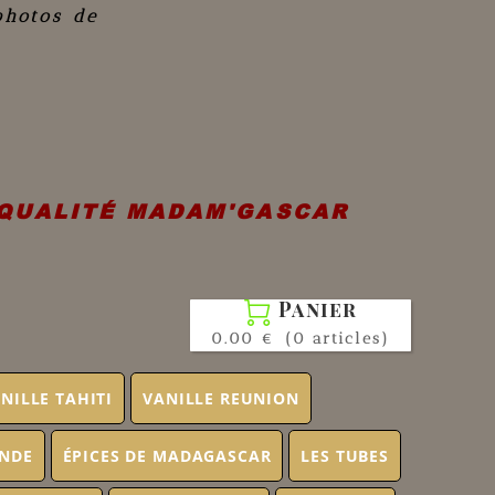
photos de
 QUALITÉ MADAM'GASCAR
Panier

0.00 €
(0 articles)
NILLE TAHITI
VANILLE REUNION
ONDE
ÉPICES DE MADAGASCAR
LES TUBES