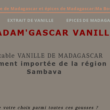
le de Madagascar et épices de Madagascar:Ma Bo
EXTRAIT DE VANILLE
EPICES DE MADAG
ADAM'GASCAR VANILL
table
VANILLE DE MADAGASCAR
ment importée de la région
Sambava
e votre choix parmi toutes ces gousses ?