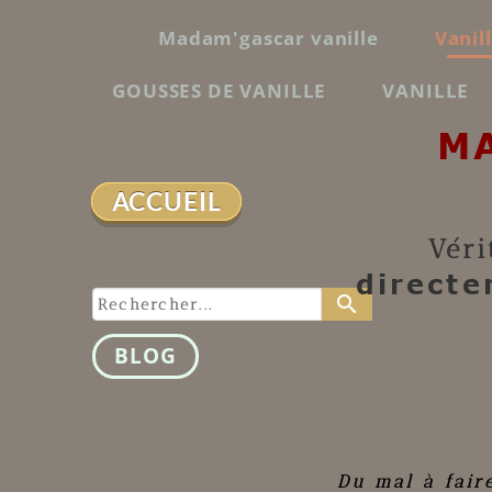
Madam'gascar vanille
Vanil
GOUSSES DE VANILLE
VANILLE
M
ACCUEIL
Véri
directe
search
BLOG
Du mal à fair