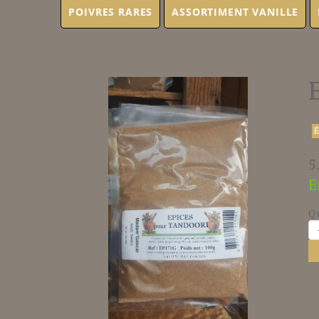
POIVRES RARES
ASSORTIMENT VANILLE
5
E
Q