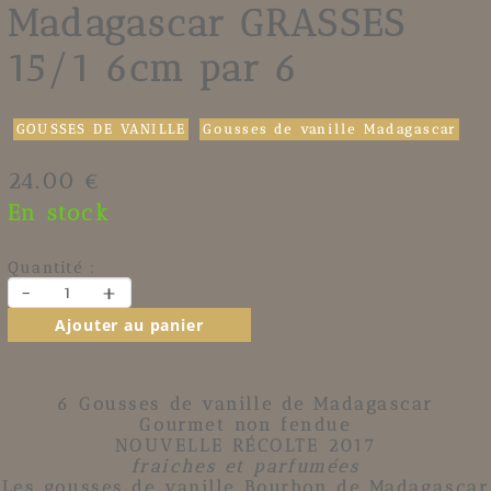
Madagascar GRASSES
15/1 6cm par 6
GOUSSES DE VANILLE
Gousses de vanille Madagascar
24.00 €
En stock
Quantité :
-
+
Ajouter au panier
6 Gousses de vanille de Madagascar
Gourmet non fendue
NOUVELLE RÉCOLTE 2017
fraiches et parfumées
Les gousses de vanille Bourbon de Madagascar