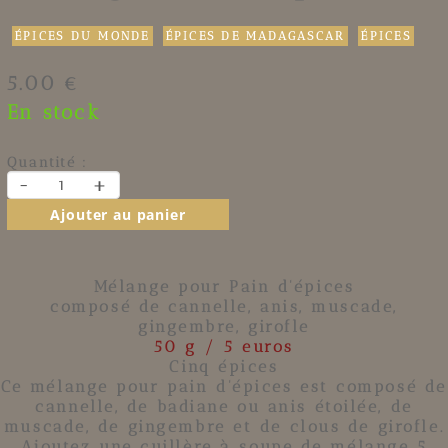
ÉPICES DU MONDE
ÉPICES DE MADAGASCAR
ÉPICES
5.00 €
En stock
Quantité :
-
+
Ajouter au panier
Mélange pour Pain d'épices
composé de cannelle, anis, muscade,
gingembre, girofle
50 g / 5 euros
Cinq épices
Ce mélange pour
pain d'épices
est composé de
cannelle
, de
badiane ou anis étoilée
, de
muscade
, de
gingembre
et de
clous de girofle
.
Ajoutez une cuillère à soupe de mélange 5