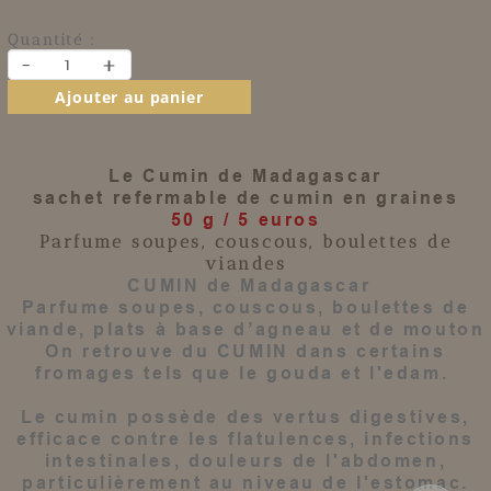
Quantité :
-
+
Ajouter au panier
Le Cumin de Madagascar
sachet refermable de cumin en graines
50 g / 5 euros
Parfume soupes, couscous, boulettes de
viandes
CUMIN de Madagascar
Parfume soupes, couscous, boulettes de
viande, plats à base d’agneau et de mouton
On retrouve du
CUMIN
dans certains
fromages tels que le gouda et l'edam.
Le cumin possède des vertus digestives,
efficace contre les flatulences, infections
intestinales, douleurs de l'abdomen,
particulièrement au niveau de l'estomac.