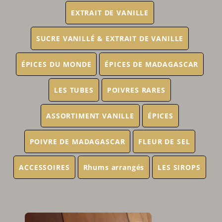
EXTRAIT DE VANILLE
SUCRE VANILLÉ & EXTRAIT DE VANILLE
ÉPICES DU MONDE
ÉPICES DE MADAGASCAR
LES TUBES
POIVRES RARES
ASSORTIMENT VANILLE
ÉPICES
POIVRE DE MADAGASCAR
FLEUR DE SEL
ACCESSOIRES
Rhums arrangés
LES SIROPS