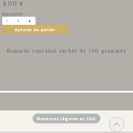
4.00 €
Quantité :
-
+
Ajouter au panier
Romarin concassé sachet de 100 grammes
Mentions légales et CGU