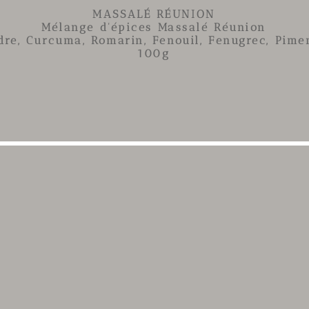
MASSALÉ RÉUNION
Mélange d'épices Massalé Réunion
dre, Curcuma, Romarin, Fenouil, Fenugrec, Pimen
100g