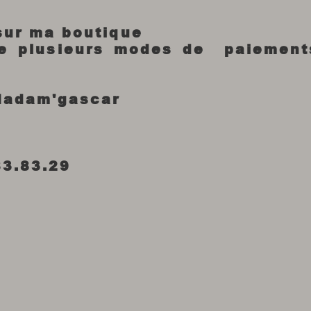
 sur ma boutique
re plusieurs modes de paiement
Madam'gascar
83.83.29