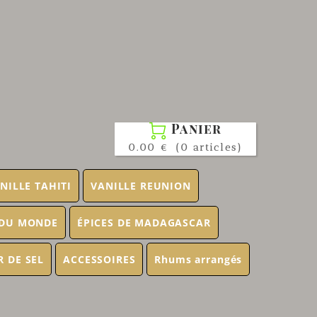
Panier

0.00 €
(0 articles)
NILLE TAHITI
VANILLE REUNION
 DU MONDE
ÉPICES DE MADAGASCAR
R DE SEL
ACCESSOIRES
Rhums arrangés