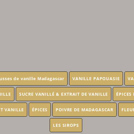
usses de vanille Madagascar
VANILLE PAPOUASIE
VA
NILLE
SUCRE VANILLÉ & EXTRAIT DE VANILLE
ÉPICES
T VANILLE
ÉPICES
POIVRE DE MADAGASCAR
FLEU
LES SIROPS