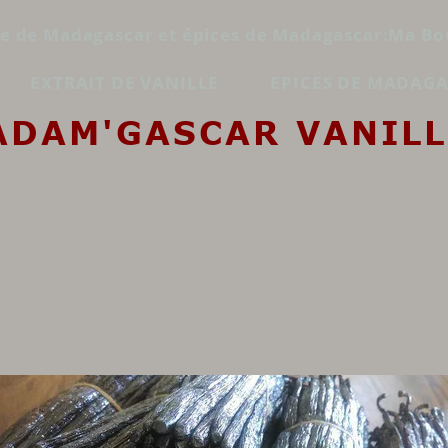
le de Madagascar et épices de Madagascar:Ma Bo
EXTRAIT DE VANILLE
EPICES DE MADAG
ADAM'GASCAR VANILL