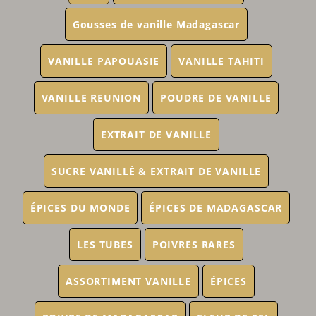
Gousses de vanille Madagascar
VANILLE PAPOUASIE
VANILLE TAHITI
VANILLE REUNION
POUDRE DE VANILLE
EXTRAIT DE VANILLE
SUCRE VANILLÉ & EXTRAIT DE VANILLE
ÉPICES DU MONDE
ÉPICES DE MADAGASCAR
LES TUBES
POIVRES RARES
ASSORTIMENT VANILLE
ÉPICES