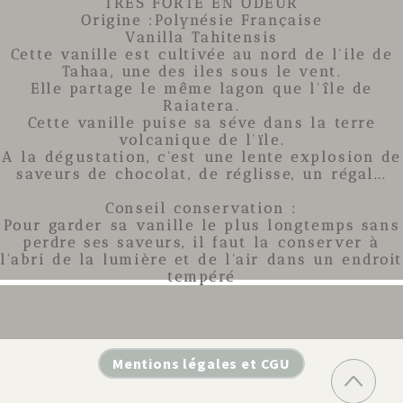
TRES FORTE EN ODEUR
Origine :Polynésie Française
Vanilla Tahitensis
Cette
vanille
est cultivée au nord de l'ile de
Tahaa, une des iles sous le vent.
Elle partage le même lagon que l'île de
Raiatera.
Cette
vanille
puise sa séve dans la terre
volcanique de l'ïle.
A la dégustation, c'est une lente explosion de
saveurs de chocolat, de réglisse, un régal...
Conseil conservation :
Pour garder sa vanille le plus longtemps sans
perdre ses saveurs, il faut la conserver à
l'abri de la lumière et de l'air dans un endroit
tempéré
Mentions légales et CGU