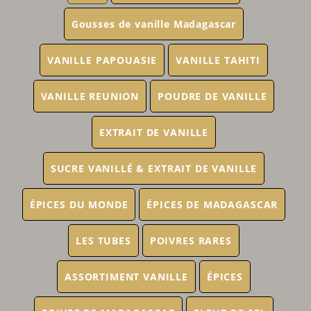
Gousses de vanille Madagascar
VANILLE PAPOUASIE
VANILLE TAHITI
VANILLE REUNION
POUDRE DE VANILLE
EXTRAIT DE VANILLE
SUCRE VANILLÉ & EXTRAIT DE VANILLE
ÉPICES DU MONDE
ÉPICES DE MADAGASCAR
LES TUBES
POIVRES RARES
ASSORTIMENT VANILLE
ÉPICES