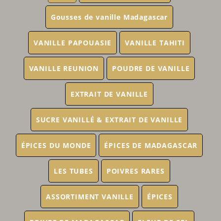
Gousses de vanille Madagascar
VANILLE PAPOUASIE
VANILLE TAHITI
VANILLE REUNION
POUDRE DE VANILLE
EXTRAIT DE VANILLE
SUCRE VANILLÉ & EXTRAIT DE VANILLE
ÉPICES DU MONDE
ÉPICES DE MADAGASCAR
LES TUBES
POIVRES RARES
ASSORTIMENT VANILLE
ÉPICES