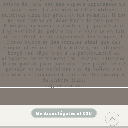
poivre de java, est une espèce apparentée au
poivre noir (piper nigrum) très utilisée
autrefois chez les grecs et les romains, il est
un peu tombé en désuétude de nos jours.
Pourtant, sa saveur chaude et piquante sans
l'agressivité du poivre noir classique en fait
un excellent accompagnement des soupes, de
l'osso bucco et des tomates ainsi que des
soupes et veloutés. Il s'utilise généralement
broyé (ou râpé !) et a la particularité de
supporter correctement les longues cuissons.
il est parfait pour parfumer une papillote de
poisson et est excellent sur du melon, des
fraises, des fromages blancs ou des fromages
de chèvre frais.
24g en sachet
Mentions légales et CGU