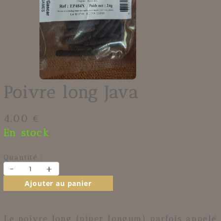
Poivre long Java
4.00 €
En stock
Quantité :
-
+
Ajouter au panier
Le poivre long (piper longum) parfois appelé