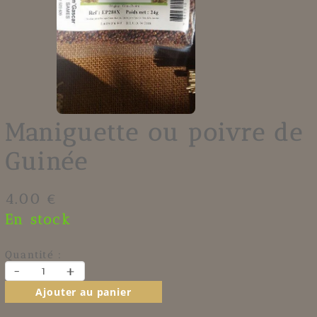
Maniguette ou poivre de
Guinée
4.00 €
En stock
Quantité :
-
+
Ajouter au panier