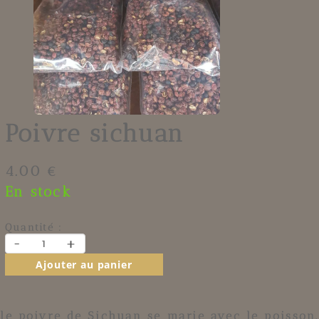
Poivre sichuan
4.00 €
En stock
Quantité :
-
+
Ajouter au panier
le poivre de Sichuan se marie avec le poisson,