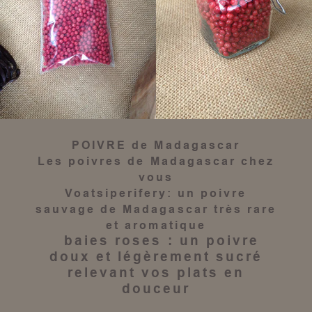
POIVRE de Madagascar
Les
poivres de Madagascar
chez
vous
Voatsiperifery
: un
poivre
sauvage de Madagascar
très rare
et aromatique
baies roses
: un
poivre
doux et légèrement sucré
relevant vos plats en
douceur