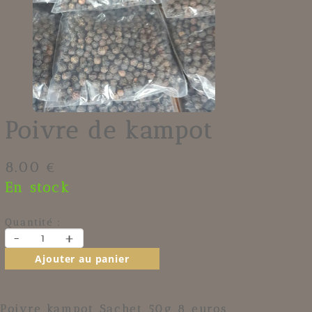
Poivre de kampot
8.00 €
En stock
Quantité :
-
+
Ajouter au panier
Poivre kampot Sachet 50g 8 euros