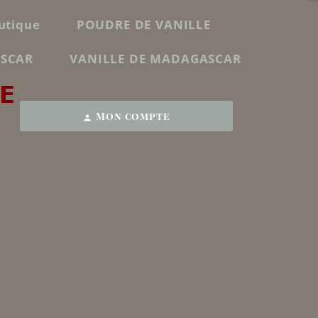
utique
POUDRE DE VANILLE
ASCAR
VANILLE DE MADAGASCAR
E
Mon compte
person