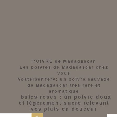
POIVRE de Madagascar
Les
poivres de Madagascar
chez
vous
Voatsiperifery
: un
poivre sauvage
de Madagascar
très rare et
aromatique
baies roses
: un
poivre
doux
et légèrement sucré relevant
vos plats en douceur