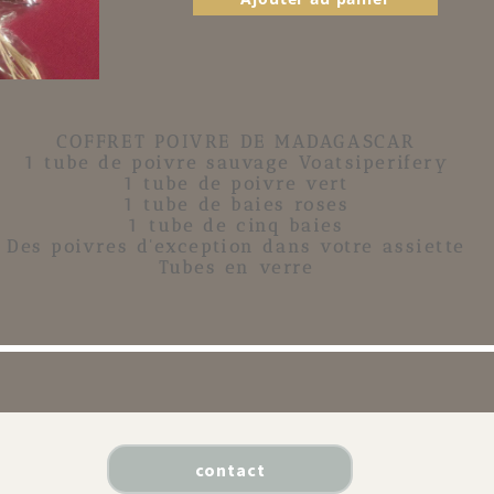
COFFRET POIVRE DE MADAGASCAR
1 tube de
poivre sauvage Voatsiperifery
1 tube de
poivre vert
1 tube de
baies roses
1 tube de
cinq baies
Des
poivres d'exception
dans votre assiette
Tubes en verre
contact