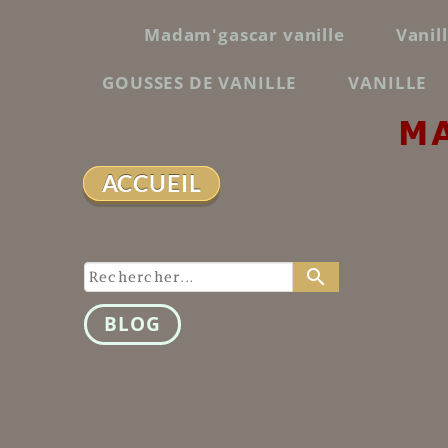
Madam'gascar vanille
Vanil
GOUSSES DE VANILLE
VANILLE
M
ACCUEIL
search
BLOG