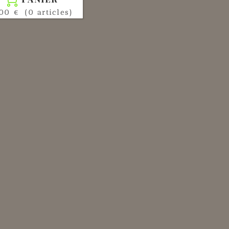

00 €
(0 articles)