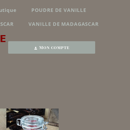
utique
POUDRE DE VANILLE
ASCAR
VANILLE DE MADAGASCAR
E
Mon compte
person