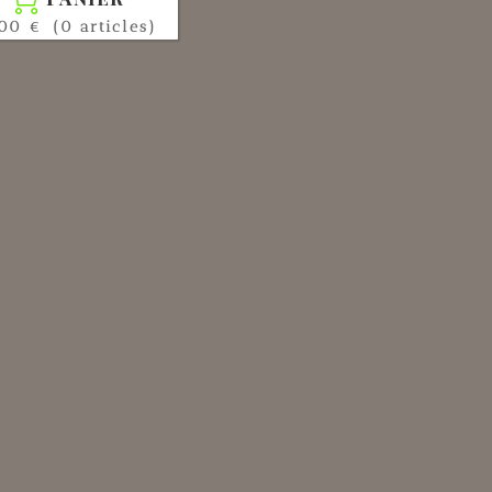

00 €
(0 articles)