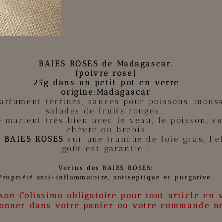
BAIES ROSES de Madagascar.
(poivre rose)
25g dans un petit pot en verre
origine:Madagascar
rfument terrines, sauces pour poissons, mouss
salades de fruits rouges...
e marient très bien avec le veau, le poisson, s
chèvre
ou brebis
s
BAIES ROSES
sur une tranche de foie gras, l'e
goût est garantie !
Vertus des BAIES ROSES
:
Propriété anti-inflammatoire, antiseptique et purgative
son Colissimo obligatoire pour tout article en 
ionner dans votre panier ou votre commande ne