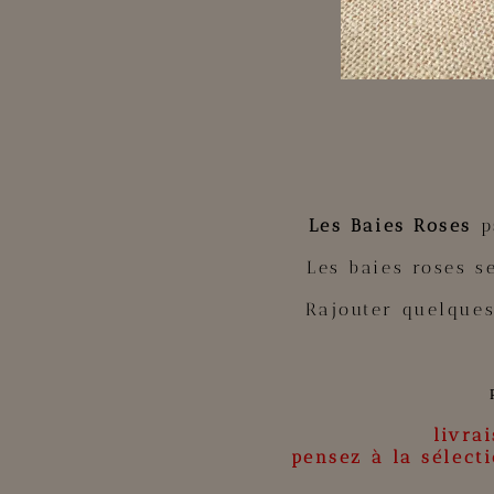
Les Baies Roses
pa
Les baies roses s
Rajouter quelque
livrai
pensez à la sélect