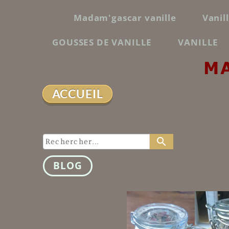
Madam'gascar vanille
Vanil
GOUSSES DE VANILLE
VANILLE
M
ACCUEIL
search
BLOG