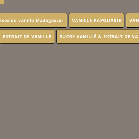
sses de vanille Madagascar
VANILLE PAPOUASIE
VAN
EXTRAIT DE VANILLE
SUCRE VANILLÉ & EXTRAIT DE VA