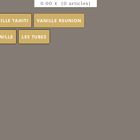
0.00 €
(0 articles)
ILLE TAHITI
VANILLE REUNION
NILLE
LES TUBES