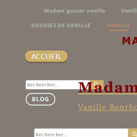
Madam'gascar vanille
Vanil
GOUSSES DE VANILLE
VANILLE
M
ACCUEIL
Madam
search
BLOG
Vanille Bourb
sear