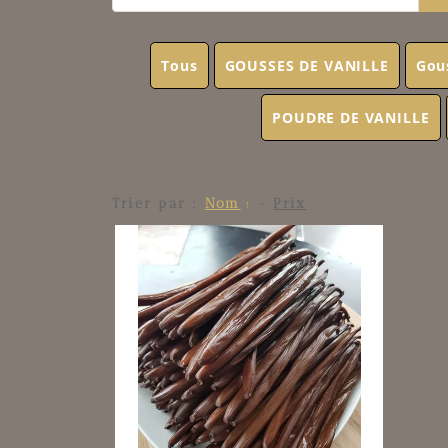
Tous
GOUSSES DE VANILLE
Gou
POUDRE DE VANILLE
Trier par :
Nom
-
Prix