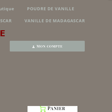
utique
POUDRE DE VANILLE
ASCAR
VANILLE DE MADAGASCAR
E
Mon compte
person
Panier
