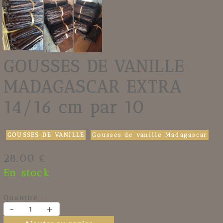
GOUSSES DE VANILLE
MADAGASCAR EXTRA
14/16 cm par 10
GOUSSES DE VANILLE
Gousses de vanille Madagascar
28.00 €
En stock
Quantité :
-
+