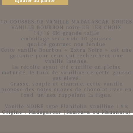
Ajouter au panier
10
GOUSSES DE VANILLE MADAGASCAR NOIRES
VANILLE BOURBON noire
DE 1ER CHOIX
14/16 CM grande taille
emballage sous vide 10 gousses
qualité gourmet non fendue
Cette
vanille Bourbon
« Extra Noire » est une
garantie pour ceux qui recherchent une
vanille intense.
La récolte ayant été cueillie en pleine
maturité, le taux de vanilline de cette gousse
est élevé.
Grasse, souple et charnue, cette vanille
propose des notes suaves de chocolat avec en
fond, un nez rappelant la figue.
Vanille NOIRE type Planifolia
vanilline 1,9%
Origine : Madagascar (Sambava ou Mananara)