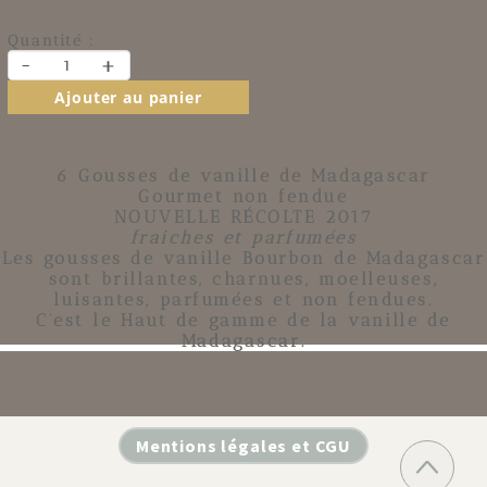
Quantité :
-
+
Ajouter au panier
6 Gousses de vanille de Madagascar
Gourmet non fendue
NOUVELLE RÉCOLTE 2017
fraiches et parfumées
Les gousses de vanille Bourbon de Madagascar
sont brillantes, charnues, moelleuses,
luisantes, parfumées et non fendues.
C'est le Haut de gamme de la vanille de
Madagascar.
Mentions légales et CGU